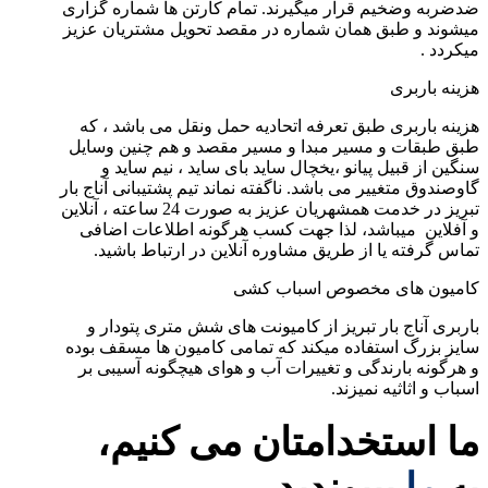
ضدضربه وضخیم قرار میگیرند. تمام کارتن ها شماره گزاری
میشوند و طبق همان شماره در مقصد تحویل مشتریان عزیز
میکردد .
هزینه باربری
هزینه باربری طبق تعرفه اتحادیه حمل ونقل می باشد ، که
طبق طبقات و مسیر مبدا و مسیر مقصد و هم چنین وسایل
سنگین از قبیل پیانو ،یخچال ساید بای ساید ، نیم ساید و
گاوصندوق متغییر می باشد. ناگفته نماند تیم پشتیبانی آناج بار
تبریز در خدمت همشهریان عزیز به صورت 24 ساعته ، آنلاین
و آفلاین میباشد، لذا جهت کسب هرگونه اطلاعات اضافی
تماس گرفته یا از طریق مشاوره آنلاین در ارتباط باشید.
کامیون های مخصوص اسباب کشی
باربری آناج بار تبریز از کامیونت های شش متری پتودار و
سایز بزرگ استفاده میکند که تمامی کامیون ها مسقف بوده
و هرگونه بارندگی و تغییرات آب و هوای هیچگونه آسیبی بر
اسباب و اثاثیه نمیزند.
ما استخدامتان می کنیم،
به
ما
بپیوندید