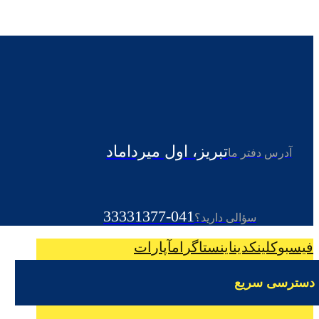
تبریز، اول میرداماد
آدرس دفتر ما
041-33331377
سؤالی دارید؟
فیسبوک
لینکدین
اینستاگرام
آپارات
دسترسی سریع